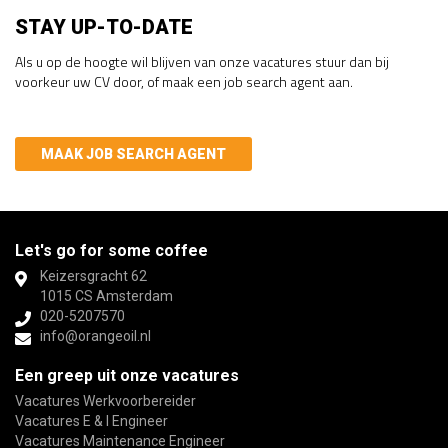
STAY UP-TO-DATE
Als u op de hoogte wil blijven van onze vacatures stuur dan bij
voorkeur uw CV door, of maak een job search agent aan.
MAAK JOB SEARCH AGENT
Let's go for some coffee
Keizersgracht 62
1015 CS Amsterdam
020-5207570
info@orangeoil.nl
Een greep uit onze vacatures
Vacatures Werkvoorbereider
Vacatures E & I Engineer
Vacatures Maintenance Engineer