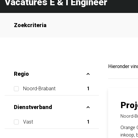
Vacatures E & I Engineer
Zoekcriteria
Hieronder vind
Regio
Noord-Brabant
1
Proj
Dienstverband
Noord-B
Vast
1
Orange O
inkoop, 