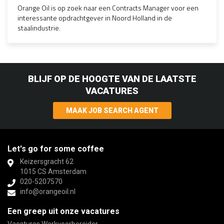
Orange Oil is op zoek naar een Contracts Manager voor een
interessante opdrachtgever in Noord Holland in de
staalindustrie.
BLIJF OP DE HOOGTE VAN DE LAATSTE
VACATURES
MAAK JOB SEARCH AGENT
Let's go for some coffee
Keizersgracht 62
1015 CS Amsterdam
020-5207570
info@orangeoil.nl
Een greep uit onze vacatures