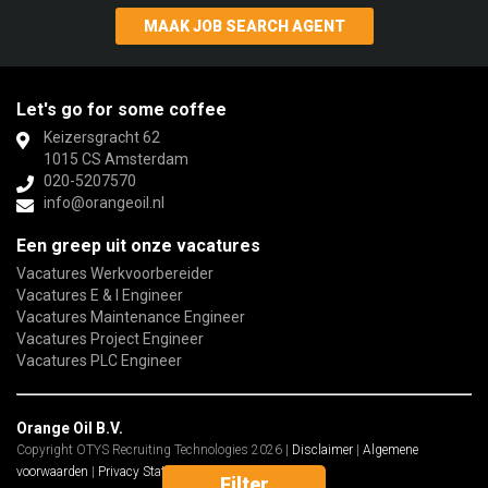
MAAK JOB SEARCH AGENT
Let's go for some coffee
Keizersgracht 62
1015 CS Amsterdam
020-5207570
info@orangeoil.nl
Een greep uit onze vacatures
Vacatures Werkvoorbereider
Vacatures E & I Engineer
Vacatures Maintenance Engineer
Vacatures Project Engineer
Vacatures PLC Engineer
Orange Oil B.V.
Copyright OTYS Recruiting Technologies 2026 |
Disclaimer
|
Algemene
voorwaarden
|
Privacy Statement
|
Sitemap
Filter